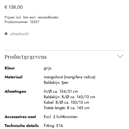
€ 138,00
Prijzen incl. btw excl. verzendkosten
Productnummer:
12527
uitverkocht
Productgegevens
Kleur
grijs
Materiaal
mangohout (mangifera indica)
Baldakijn:
IJzer
Afmetingen
H/Ø ca. 154/31 cm
Baldakijn:
B/Ø ca. 145/13 cm
Kabel:
B/Ø ca. 150/13 cm
Totale lengte:
B ca. 145 cm
Accessoires noot
Excl. 3 lichtbronnen
Technische details
Fitting:
E14