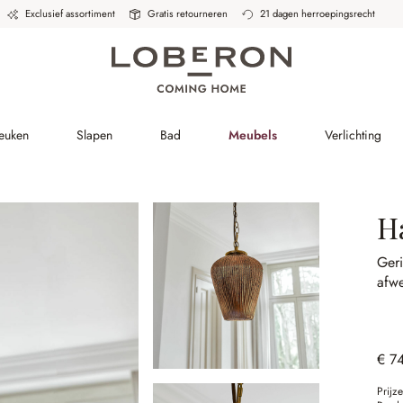
Exclusief assortiment
Gratis retourneren
21 dagen herroepingsrecht
Keuken
Slapen
Bad
Meubels
Verlichting
H
Ger
afwe
€ 7
Prijz