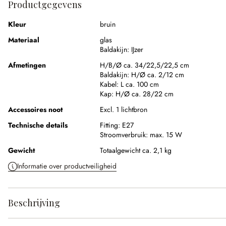
Productgegevens
Kleur
bruin
Materiaal
glas
Baldakijn:
IJzer
Afmetingen
H/B/Ø ca. 34/22,5/22,5 cm
Baldakijn:
H/Ø ca. 2/12 cm
Kabel:
L ca. 100 cm
Kap:
H/Ø ca. 28/22 cm
Accessoires noot
Excl. 1 lichtbron
Technische details
Fitting:
E27
Stroomverbruik:
max. 15 W
Gewicht
Totaalgewicht ca. 2,1 kg
Informatie over productveiligheid
Beschrijving