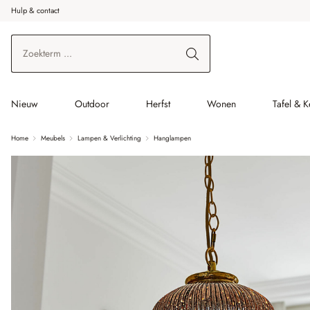
Hulp & contact
r de hoofdinhoud
Ga naar zoeken
Ga naar de hoofdnavigatie
Nieuw
Outdoor
Herfst
Wonen
Tafel & 
Home
Meubels
Lampen & Verlichting
Hanglampen