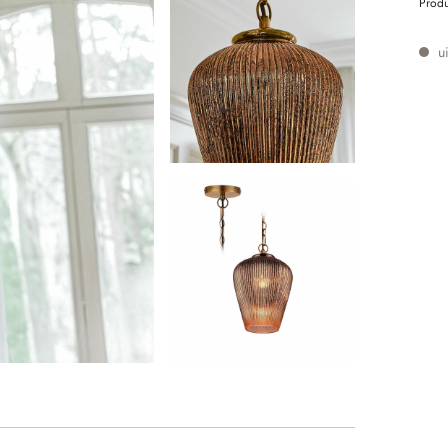
Prod
ui