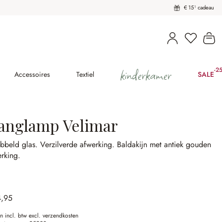
€ 15¹ cadeau
U heeft 
Wi
kinderkamer
-2
(2
Accessoires
Textiel
SALE
anglamp Velimar
ibbeld glas.
Verzilverde afwerking.
Baldakijn met antiek gouden
rking.
4,95
en incl. btw excl. verzendkosten