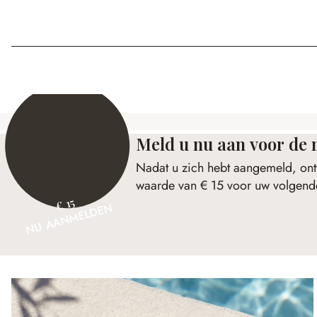
Meld u nu aan voor de 
Nadat u zich hebt aangemeld, ont
waarde van € 15 voor uw volgende
€ 15
NU AANMELDEN