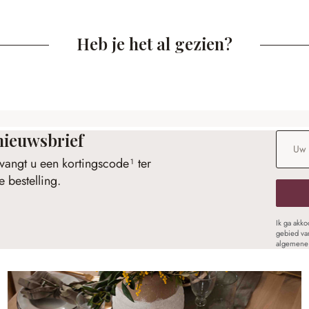
Heb je het al gezien?
nieuwsbrief
E-maila
vangt u een kortingscode¹ ter
 bestelling.
Ik ga akk
gebied va
algemene 