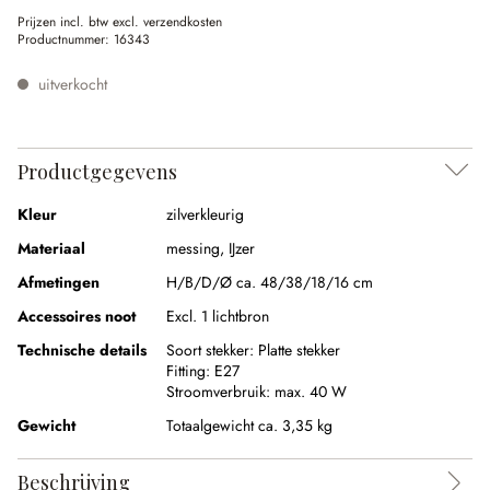
Prijzen incl. btw excl. verzendkosten
Productnummer:
16343
uitverkocht
Productgegevens
Kleur
zilverkleurig
Materiaal
messing
,
IJzer
Afmetingen
H/B/D/Ø ca. 48/38/18/16 cm
Accessoires noot
Excl. 1 lichtbron
Technische details
Soort stekker:
Platte stekker
Fitting:
E27
Stroomverbruik:
max. 40 W
Gewicht
Totaalgewicht ca. 3,35 kg
Beschrijving