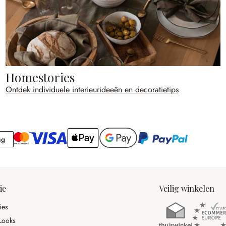
Homestories
Ontdek individuele interieurideeën en decoratietips
Rekening
ng
ie
Veilig winkelen
ies
Looks