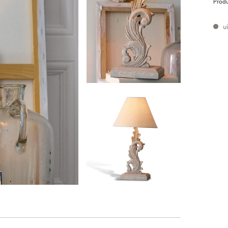
Prod
ui