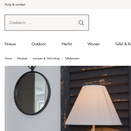
Hulp & contact
r de hoofdinhoud
Ga naar zoeken
Ga naar de hoofdnavigatie
Nieuw
Outdoor
Herfst
Wonen
Tafel & 
Home
Meubels
Lampen & Verlichting
Tafellampen