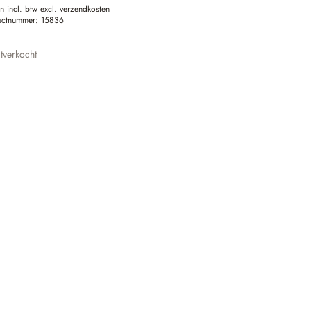
en incl. btw excl. verzendkosten
uctnummer:
15836
tverkocht