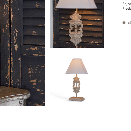
Prijz
Prod
ui