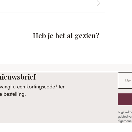
Heb je het al gezien?
nieuwsbrief
E-maila
vangt u een kortingscode¹ ter
 bestelling.
Ik ga akk
gebied va
algemene 