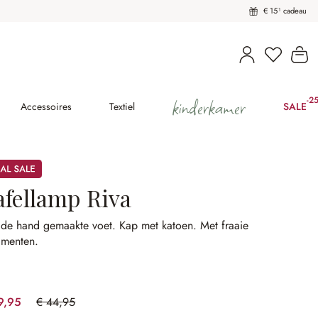
€ 15¹ cadeau
U heeft 
Wi
kinderkamer
-2
(2
Accessoires
Textiel
SALE
afellamp Riva
 de hand gemaakte voet.
Kap met katoen.
Met fraaie
amenten.
9,95
€ 44,95
(33.37% gespart)