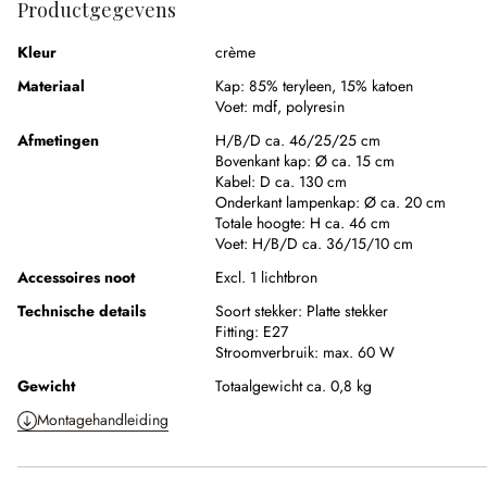
Productgegevens
Kleur
crème
Materiaal
Kap:
85% teryleen
,
15% katoen
Voet:
mdf
,
polyresin
Afmetingen
H/B/D ca. 46/25/25 cm
Bovenkant kap:
Ø ca. 15 cm
Kabel:
D ca. 130 cm
Onderkant lampenkap:
Ø ca. 20 cm
Totale hoogte:
H ca. 46 cm
Voet:
H/B/D ca. 36/15/10 cm
Accessoires noot
Excl. 1 lichtbron
Technische details
Soort stekker:
Platte stekker
Fitting:
E27
Stroomverbruik:
max. 60 W
Gewicht
Totaalgewicht ca. 0,8 kg
Montagehandleiding