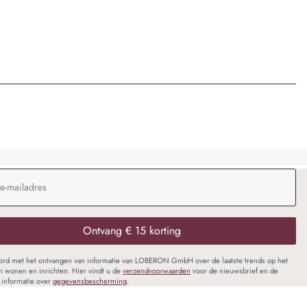
dres
*
Ontvang € 15 korting
oord met het ontvangen van informatie van LOBERON GmbH over de laatste trends op het
n wonen en inrichten. Hier vindt u de
verzendvoorwaarden
voor de nieuwsbrief en de
informatie over
gegevensbescherming
.