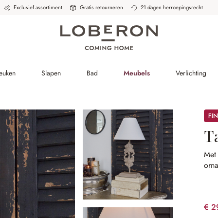
Exclusief assortiment
Gratis retourneren
21 dagen herroepingsrecht
Keuken
Slapen
Bad
Meubels
Verlichting
Sale
T
Met
orn
€ 2