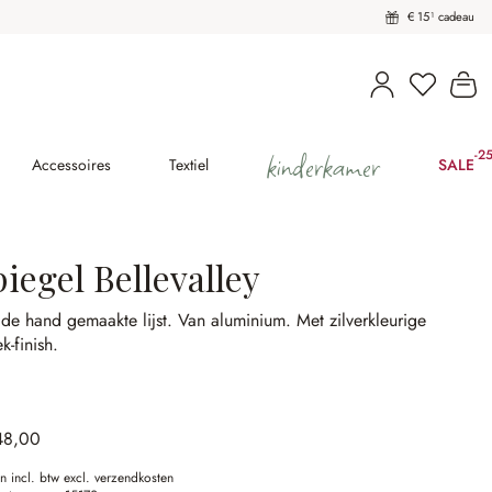
€ 15¹ cadeau
U heeft 
Wi
kinderkamer
-2
(2
Accessoires
Textiel
SALE
iegel Bellevalley
de hand gemaakte lijst.
Van aluminium.
Met zilverkleurige
ek-finish.
48,00
en incl. btw excl. verzendkosten