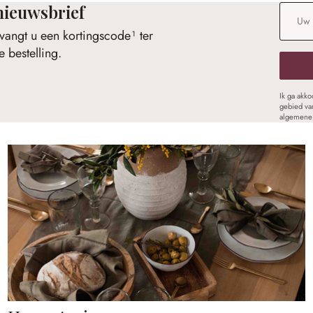
nieuwsbrief
E-maila
vangt u een kortingscode¹ ter
 bestelling.
Ik ga akk
gebied va
algemene 