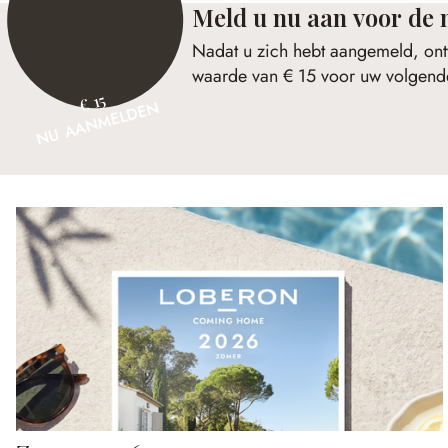
Meld u nu aan voor de 
Nadat u zich hebt aangemeld, ont
waarde van € 15 voor uw volgende
€ 15
NU AANMELDEN