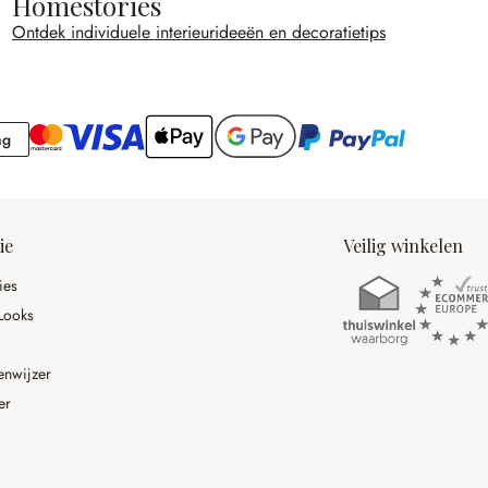
Homestories
Ontdek individuele interieurideeën en decoratietips
Rekening
ng
ie
Veilig winkelen
ies
Looks
enwijzer
er