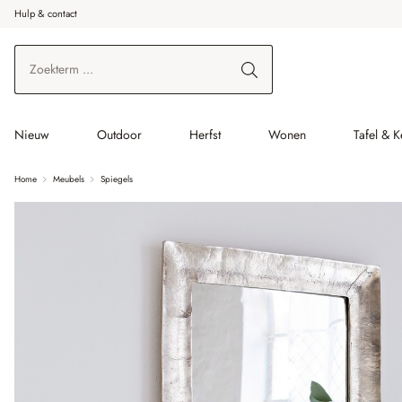
Hulp & contact
r de hoofdinhoud
Ga naar zoeken
Ga naar de hoofdnavigatie
Nieuw
Outdoor
Herfst
Wonen
Tafel & 
Home
Meubels
Spiegels