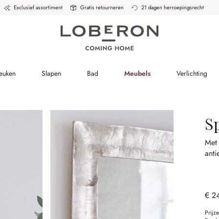
Exclusief assortiment
Gratis retourneren
21 dagen herroepingsrecht
Keuken
Slapen
Bad
Meubels
Verlichting
Sp
Met 
anti
€ 2
Prijz