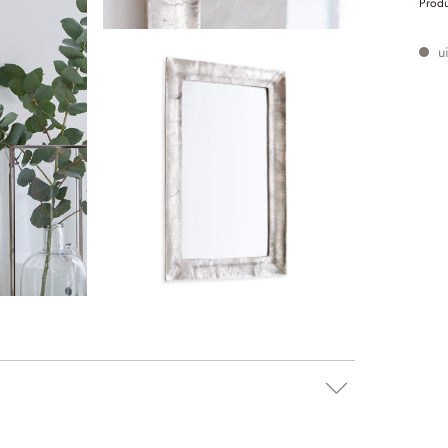
Prod
ui