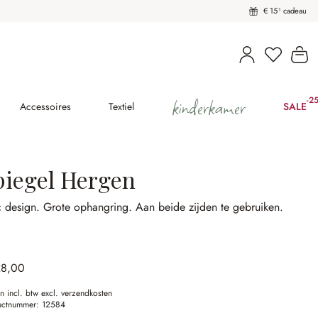
€ 15¹ cadeau
U heeft 
Wi
kinderkamer
-2
(2
Accessoires
Textiel
SALE
piegel Hergen
c design.
Grote ophangring.
Aan beide zijden te gebruiken.
28,00
en incl. btw excl. verzendkosten
uctnummer:
12584