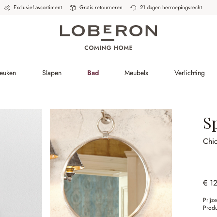
Exclusief assortiment
Gratis retourneren
21 dagen herroepingsrecht
Keuken
Slapen
Bad
Meubels
Verlichting
S
Chi
€ 1
Prijz
Prod