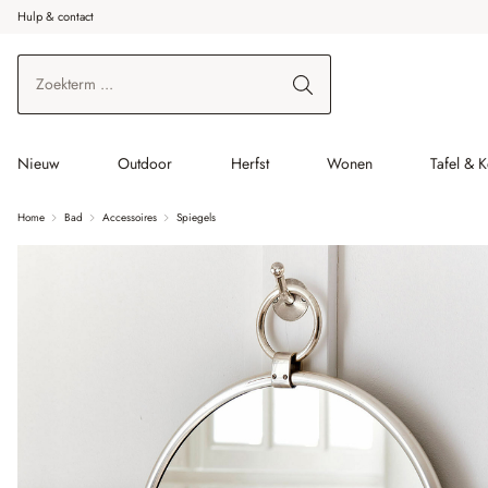
Hulp & contact
r de hoofdinhoud
Ga naar zoeken
Ga naar de hoofdnavigatie
Nieuw
Outdoor
Herfst
Wonen
Tafel & 
Home
Bad
Accessoires
Spiegels