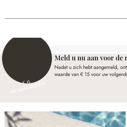
Meld u nu aan voor de 
Nadat u zich hebt aangemeld, ont
waarde van € 15 voor uw volgende
€ 15
NU AANMELDEN