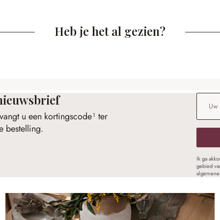
Heb je het al gezien?
nieuwsbrief
E-maila
vangt u een kortingscode¹ ter
 bestelling.
Ik ga akk
gebied va
algemene 