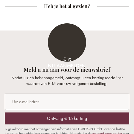
Heb je het al gezien?
€ 15
NU AANMELDEN
Meld u nu aan voor de nieuwsbrief
Nadat u zich hebt aangemeld, ontvangt u een kortingscode¹ ter
waarde van € 15 voor uw volgende bestelling.
E-mailadres
*
Ontvang € 15 korting
Ik ga akkoord met het ontvangen van informatie van LOBERON GmbH over de laatste
trends op het gebied van wonen en inrichten. Hier vindt u de
verzendvoorwaarden
voor