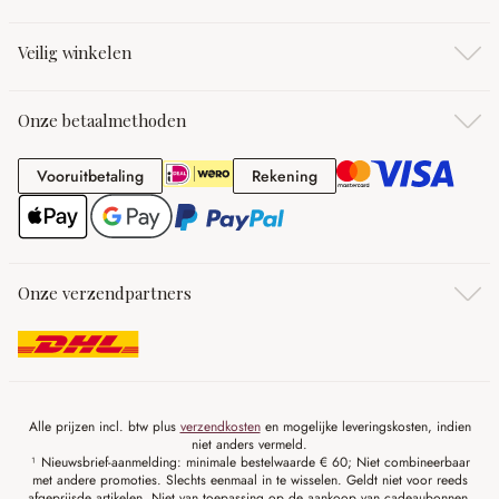
Veilig winkelen
Onze betaalmethoden
Vooruitbetaling
Rekening
Vooruitbetaling
Rekening
Onze verzendpartners
Alle prijzen incl. btw plus
verzendkosten
en mogelijke leveringskosten, indien
niet anders vermeld.
¹ Nieuwsbrief-aanmelding: minimale bestelwaarde € 60; Niet combineerbaar
met andere promoties. Slechts eenmaal in te wisselen. Geldt niet voor reeds
afgeprijsde artikelen. Niet van toepassing op de aankoop van cadeaubonnen.