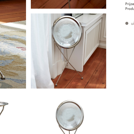
Prijz
Prod
ui