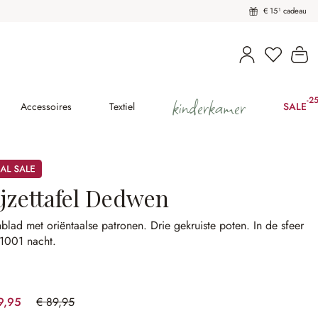
€ 15¹ cadeau
U heeft 
Wi
kinderkamer
-2
(2
Accessoires
Textiel
SALE
ijzettafel Dedwen
blad met oriëntaalse patronen.
Drie gekruiste poten.
In de sfeer
1001 nacht.
9,95
€ 89,95
(22.23% gespart)