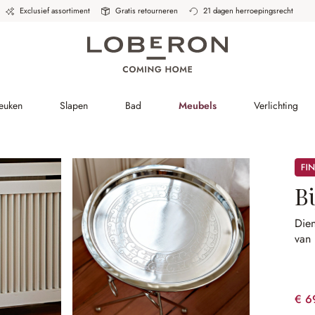
Exclusief assortiment
Gratis retourneren
21 dagen herroepingsrecht
Keuken
Slapen
Bad
Meubels
Verlichting
Sale
B
Dien
van 
€ 6