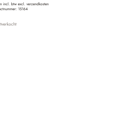
en incl. btw excl. verzendkosten
uctnummer:
15164
tverkocht