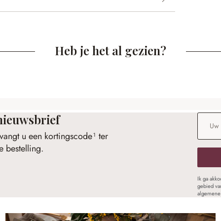
Heb je het al gezien?
nieuwsbrief
E-maila
vangt u een kortingscode¹ ter
 bestelling.
Ik ga akk
gebied va
algemene 