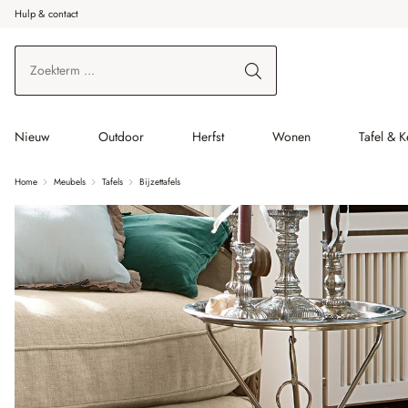
Hulp & contact
r de hoofdinhoud
Ga naar zoeken
Ga naar de hoofdnavigatie
Nieuw
Outdoor
Herfst
Wonen
Tafel & 
Home
Meubels
Tafels
Bijzettafels