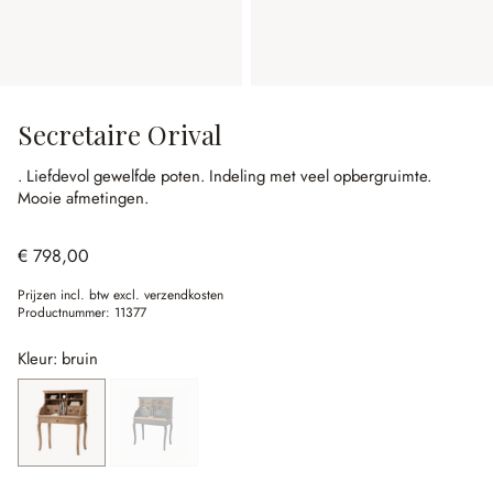
Secretaire Orival
.
Liefdevol gewelfde poten.
Indeling met veel opbergruimte.
Mooie afmetingen.
€ 798,00
Prijzen incl. btw excl. verzendkosten
Productnummer:
11377
Kleur: bruin
bruin
(Deze optie is momenteel niet beschikbaar.)
zwart
(Deze optie is momenteel niet beschikbaar.)