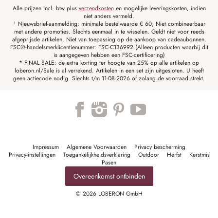
Alle prijzen incl. btw plus
verzendkosten
en mogelijke leveringskosten, indien
niet anders vermeld.
¹ Nieuwsbrief-aanmelding: minimale bestelwaarde € 60; Niet combineerbaar
met andere promoties. Slechts eenmaal in te wisselen. Geldt niet voor reeds
afgeprijsde artikelen. Niet van toepassing op de aankoop van cadeaubonnen.
FSC®-handelsmerklicentienummer: FSC-C136992 (Alleen producten waarbij dit
is aangegeven hebben een FSC-certificering)
* FINAL SALE: de extra korting ter hoogte van 25% op alle artikelen op
loberon.nl/Sale is al verrekend. Artikelen in een set zijn uitgesloten. U heeft
geen actiecode nodig. Slechts t/m 11-08-2026 of zolang de voorraad strekt.
Impressum
Algemene Voorwaarden
Privacy bescherming
Privacy-instellingen
Toegankelijkheidsverklaring
Outdoor
Herfst
Kerstmis
Pasen
Overeenkomst ontbinden
© 2026 LOBERON GmbH