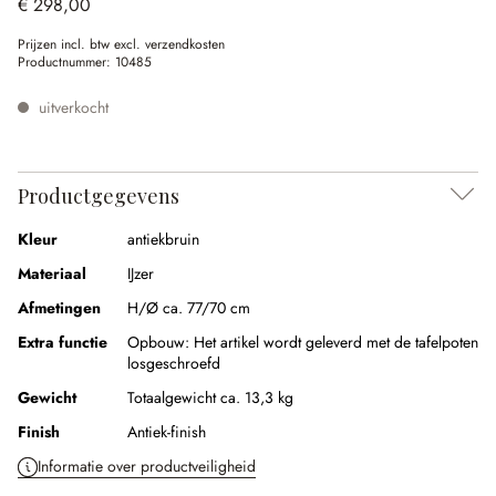
€ 298,00
Prijzen incl. btw excl. verzendkosten
Productnummer:
10485
uitverkocht
Productgegevens
Kleur
antiekbruin
Materiaal
IJzer
Afmetingen
H/Ø ca. 77/70 cm
Extra functie
Opbouw:
Het artikel wordt geleverd met de tafelpoten
losgeschroefd
Gewicht
Totaalgewicht ca. 13,3 kg
Finish
Antiek-finish
Informatie over productveiligheid