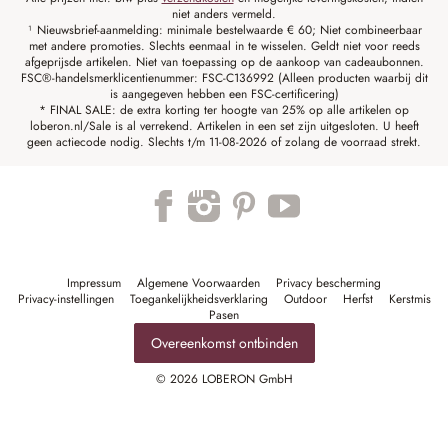
niet anders vermeld.
¹ Nieuwsbrief-aanmelding: minimale bestelwaarde € 60; Niet combineerbaar
met andere promoties. Slechts eenmaal in te wisselen. Geldt niet voor reeds
afgeprijsde artikelen. Niet van toepassing op de aankoop van cadeaubonnen.
FSC®-handelsmerklicentienummer: FSC-C136992 (Alleen producten waarbij dit
is aangegeven hebben een FSC-certificering)
* FINAL SALE: de extra korting ter hoogte van 25% op alle artikelen op
loberon.nl/Sale is al verrekend. Artikelen in een set zijn uitgesloten. U heeft
geen actiecode nodig. Slechts t/m 11-08-2026 of zolang de voorraad strekt.
Impressum
Algemene Voorwaarden
Privacy bescherming
Privacy-instellingen
Toegankelijkheidsverklaring
Outdoor
Herfst
Kerstmis
Pasen
Overeenkomst ontbinden
© 2026 LOBERON GmbH