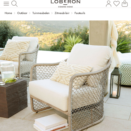
Wi
Naar de hoofdinhoud
Home
Outdoor
Tuinmeubelen
Zitmeubilair
Fauteuils