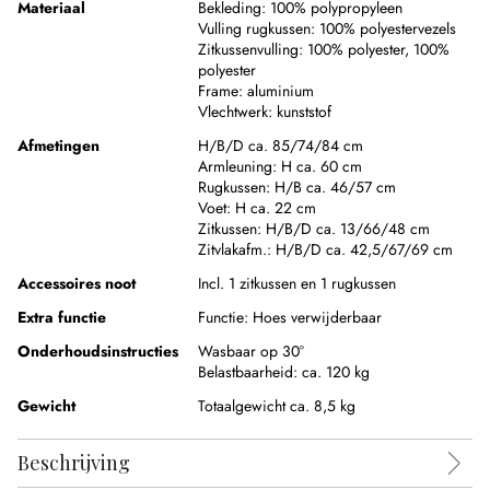
Materiaal
Bekleding:
100% polypropyleen
Vulling rugkussen:
100% polyestervezels
Zitkussenvulling:
100% polyester
,
100%
polyester
Frame:
aluminium
Vlechtwerk:
kunststof
Afmetingen
H/B/D ca. 85/74/84 cm
Armleuning:
H ca. 60 cm
Rugkussen:
H/B ca. 46/57 cm
Voet:
H ca. 22 cm
Zitkussen:
H/B/D ca. 13/66/48 cm
Zitvlakafm.:
H/B/D ca. 42,5/67/69 cm
Accessoires noot
Incl. 1 zitkussen en 1 rugkussen
Extra functie
Functie:
Hoes verwijderbaar
Onderhoudsinstructies
Wasbaar op 30°
Belastbaarheid: ca. 120 kg
Gewicht
Totaalgewicht ca. 8,5 kg
Beschrijving