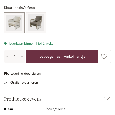
Kleur: bruin/crème
bruin/crème
bruin/grijs
leverbaar binnen 1 tot 2 weken
Producthoeveelheid: voer de gewenste waarde in of gebr
Toevoe
Toevoegen aan winkelmandje
Levering doorsturen
Gratis retourneren
Productgegevens
Kleur
bruin/crème