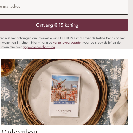
dres
*
Ontvang € 15 korting
oord met het ontvangen van informatie van LOBERON GmbH over de laatste trends op het
n wonen en inrichten. Hier vindt u de
verzendvoorwaarden
voor de nieuwsbrief en de
informatie over
gegevensbescherming
.
Cadeaubon