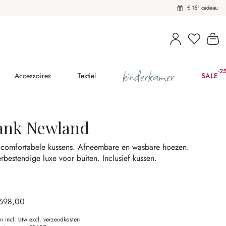
€ 15¹ cadeau
U heeft 
Wi
kinderkamer
-2
(2
Accessoires
Textiel
SALE
ank Newland
 comfortabele kussens.
Afneembare en wasbare hoezen.
rbestendige luxe voor buiten.
Inclusief kussen.
.698,00
en incl. btw excl. verzendkosten