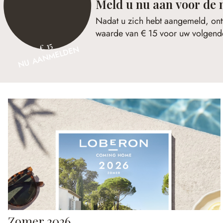
Meld u nu aan voor de 
Nadat u zich hebt aangemeld, ont
waarde van € 15 voor uw volgende
€ 15
NU AANMELDEN
Zomer 2026