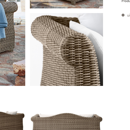
Prod
ui