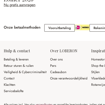
Nu gratis aanvragen
Onze betaalmethoden
Vooruitbetaling
Vooruitbetaling
Rekeni
Hulp & contact
Over LOBERON
Inspirat
Betaling & leveren
Over ons
Homestor
Retour sturen & ruilen
Pers
Shop the 
Veiligheid & Cybercriminaliteit
Cadeaubon
Stijlen
Contact
Onze verantwoordelijkheid
Vloerkled
Klachten
Rotanwijz
Servicebelofte
Alle prijzen incl. btw plus
verzendkosten
en mogelijke leveringskosten, indien niet 