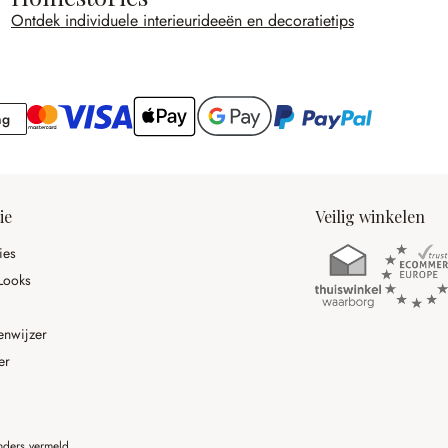
Ontdek individuele interieurideeën en decoratietips
Rekening
ng
ie
Veilig winkelen
ies
Looks
enwijzer
er
anders vermeld.