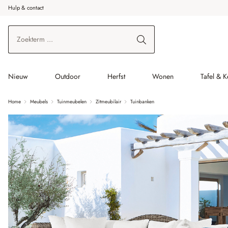
Hulp & contact
r de hoofdinhoud
Ga naar zoeken
Ga naar de hoofdnavigatie
Nieuw
Outdoor
Herfst
Wonen
Tafel & 
Home
Meubels
Tuinmeubelen
Zitmeubilair
Tuinbanken