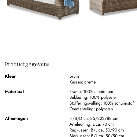
Productgegevens
Kleur
bruin
Kussen:
crème
Materiaal
Frame:
100% aluminium
Bekleding:
100% polyester
Stofferingsvulling:
100% schuimstof
Ommanteling:
polyrotan
Afmetingen
H/B/D ca. 85/222/88 cm
Armleuning:
L ca. 70 cm
Rugkussen:
B/L ca. 50/90 cm
Sierkussen:
B/L ca. 50/50 cm