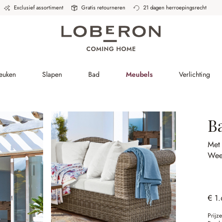
Exclusief assortiment
Gratis retourneren
21 dagen herroepingsrecht
Keuken
Slapen
Bad
Meubels
Verlichting
B
Met
Wee
€ 1
Prijz