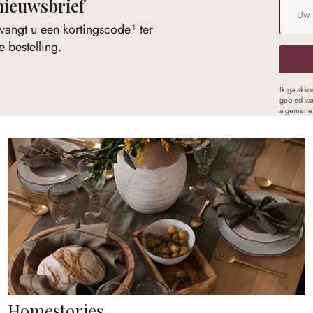
nieuwsbrief
E-maila
vangt u een kortingscode¹ ter
 bestelling.
Ik ga akk
gebied va
algemene 
Homestories