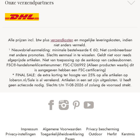
Onze verzendpartners
Alle prijzen incl. btw plus
verzendkosten
en mogelijke leveringskosten, indien
niet anders vermeld.
¹ Nieuwsbrief-aanmelding: minimale bestelwaarde € 60; Niet combineerbaar
met andere promoties. Slechts eenmaal in te wisselen. Geldt niet voor reeds
afgeprijsde artikelen. Niet van toepassing op de aankoop van cadeaubonnen.
FSC®-handelsmerklicentienummer: FSC-C136992 (Alleen producten waarbij dit
is aangegeven hebben een FSC-certificering)
* FINAL SALE: de extra korting ter hoogte van 25% op alle artikelen op
loberon.nl/Sale is al verrekend. Artikelen in een set zijn uitgesloten. U heeft
geen actiecode nodig. Slechts t/m 11-08-2026 of zolang de voorraad strekt.
Impressum
Algemene Voorwaarden
Privacy bescherming
Privacy-instellingen
Toegankelijkheidsverklaring
Outdoor
Herfst
Kerstmis
Pasen