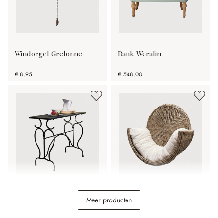
Windorgel Grelonne
Bank Weralin
€ 8,95
€ 548,00
Tafel Cauvrel
Kattenmand voor aan de
Meer producten
muur Tapsino