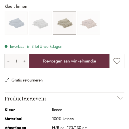
Kleur: linnen
blauw
(Deze optie is momenteel niet beschikbaar.)
grijs
(Deze optie is momenteel niet beschikbaar.)
linnen
roze
(Deze optie is momenteel niet
leverbaar in 3 tot 5 werkdagen
Producthoeveelheid: voer de gewenste waarde in of gebr
Toevoe
Toevoegen aan winkelmandje
Gratis retourneren
Productgegevens
Kleur
linnen
Materiaal
100% katoen
Afmetingen
H/B ca. 170/130 cm