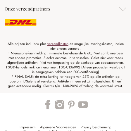
Onze verzendpartners
Alle prijzen incl. btw plus
verzendkosten
en mogelijke leveringskosten, indien
niet anders vermeld.
¹ Nieuwsbrief-aanmelding: minimale bestelwaarde € 60; Niet combineerbaar
met andere promoties. Slechts eenmaal in te wisselen. Geldt niet voor reeds
afgeprijsde artikelen. Niet van toepassing op de aankoop van cadeaubonnen.
FSC®-handelsmerklicentienummer: FSC-C136992 (Alleen producten waarbij dit
is aangegeven hebben een FSC-certificering)
* FINAL SALE: de extra korting ter hoogte van 25% op alle artikelen op
loberon.nl/Sale is al verrekend. Artikelen in een set zijn uitgesloten. U heeft
geen actiecode nodig. Slechts t/m 11-08-2026 of zolang de voorraad strekt.
Impressum
Algemene Voorwaarden
Privacy bescherming