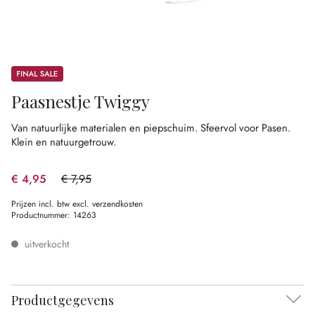
Sale
Paasnestje Twiggy
Van natuurlijke materialen en piepschuim.
Sfeervol voor Pasen.
Klein en natuurgetrouw.
€ 4,95
€ 7,95
(37.74% gespart)
Prijzen incl. btw excl. verzendkosten
Productnummer:
14263
uitverkocht
Productgegevens