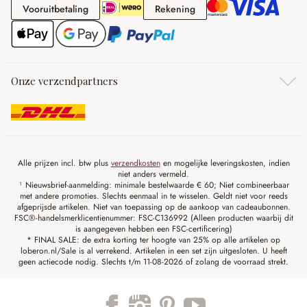
Vooruitbetaling
Rekening
Vooruitbetaling
Rekening
Onze verzendpartners
Alle prijzen incl. btw plus
verzendkosten
en mogelijke leveringskosten, indien
niet anders vermeld.
¹ Nieuwsbrief-aanmelding: minimale bestelwaarde € 60; Niet combineerbaar
met andere promoties. Slechts eenmaal in te wisselen. Geldt niet voor reeds
afgeprijsde artikelen. Niet van toepassing op de aankoop van cadeaubonnen.
FSC®-handelsmerklicentienummer: FSC-C136992 (Alleen producten waarbij dit
is aangegeven hebben een FSC-certificering)
* FINAL SALE: de extra korting ter hoogte van 25% op alle artikelen op
loberon.nl/Sale is al verrekend. Artikelen in een set zijn uitgesloten. U heeft
geen actiecode nodig. Slechts t/m 11-08-2026 of zolang de voorraad strekt.