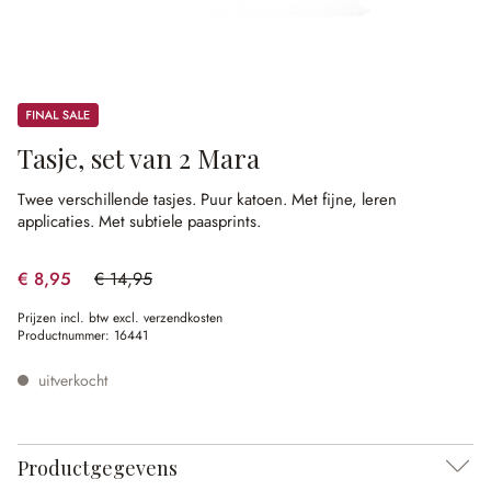
Sale
Tasje, set van 2 Mara
Twee verschillende tasjes.
Puur katoen.
Met fijne, leren
applicaties.
Met subtiele paasprints.
€ 8,95
€ 14,95
(40.13% gespart)
Prijzen incl. btw excl. verzendkosten
Productnummer:
16441
uitverkocht
Productgegevens