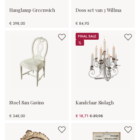
Hanglamp Greenwich
Doos set van 3 Willma
€ 398,00
€ 84,95
Sale
%
%
Stoel San Gavino
Kandelaar Siolagh
€ 348,00
€ 18,71
€ 39,95
(53.17% gespart)