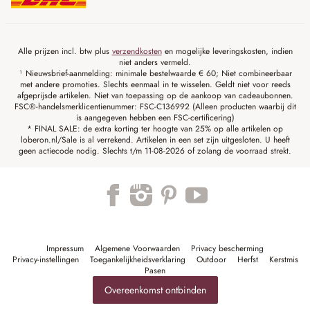
Alle prijzen incl. btw plus
verzendkosten
en mogelijke leveringskosten, indien
niet anders vermeld.
¹ Nieuwsbrief-aanmelding: minimale bestelwaarde € 60; Niet combineerbaar
met andere promoties. Slechts eenmaal in te wisselen. Geldt niet voor reeds
afgeprijsde artikelen. Niet van toepassing op de aankoop van cadeaubonnen.
FSC®-handelsmerklicentienummer: FSC-C136992 (Alleen producten waarbij dit
is aangegeven hebben een FSC-certificering)
* FINAL SALE: de extra korting ter hoogte van 25% op alle artikelen op
loberon.nl/Sale is al verrekend. Artikelen in een set zijn uitgesloten. U heeft
geen actiecode nodig. Slechts t/m 11-08-2026 of zolang de voorraad strekt.
Impressum
Algemene Voorwaarden
Privacy bescherming
Privacy-instellingen
Toegankelijkheidsverklaring
Outdoor
Herfst
Kerstmis
Pasen
Overeenkomst ontbinden