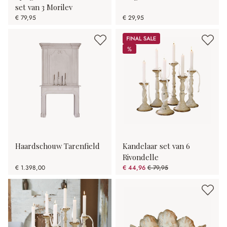
set van 3 Morilev
€ 79,95
€ 29,95
Sale
%
%
Haardschouw Tarenfield
Kandelaar set van 6
Rivondelle
€ 1.398,00
€ 44,96
€ 79,95
(43.76% gespart)