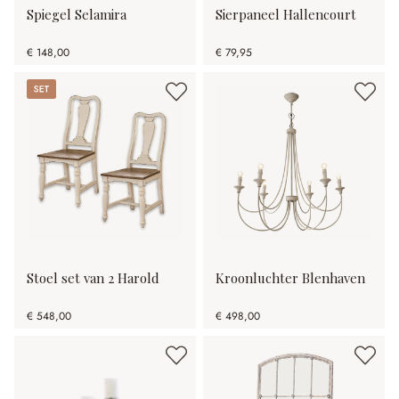
Spiegel Selamira
Sierpaneel Hallencourt
€ 148,00
€ 79,95
Set
Stoel set van 2 Harold
Kroonluchter Blenhaven
€ 548,00
€ 498,00