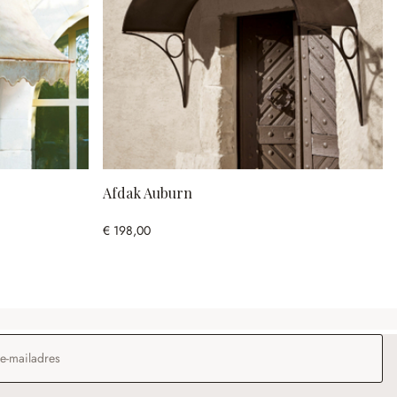
Afdak Auburn
€ 198,00
dres
*