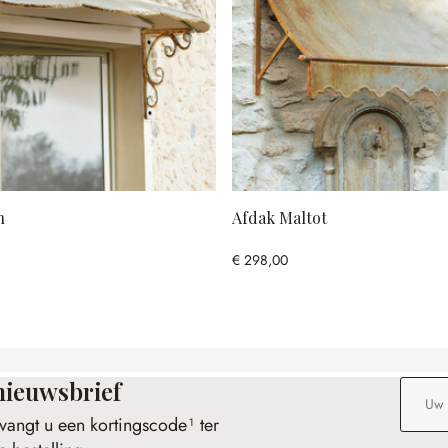
n
Afdak Maltot
€ 298,00
nieuwsbrief
E-maila
vangt u een kortingscode¹ ter