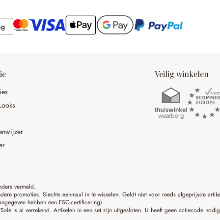
Rekening
ng
ie
Veilig winkelen
ies
Looks
enwijzer
er
anders vermeld.
ere promoties. Slechts eenmaal in te wisselen. Geldt niet voor reeds afgeprijsde art
angegeven hebben een FSC-certificering)
ale is al verrekend. Artikelen in een set zijn uitgesloten. U heeft geen actiecode nodi