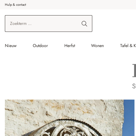
Hulp & contact
r de hoofdinhoud
Ga naar zoeken
Ga naar de hoofdnavigatie
Nieuw
Outdoor
Herfst
Wonen
Tafel & 
S