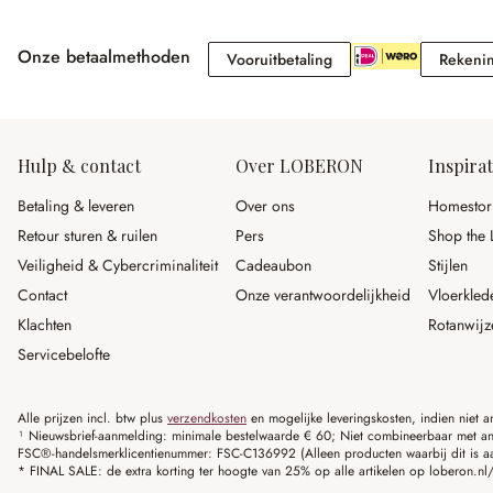
Onze betaalmethoden
Vooruitbetaling
Vooruitbetaling
Rekeni
Hulp & contact
Over LOBERON
Inspirat
Betaling & leveren
Over ons
Homestor
Retour sturen & ruilen
Pers
Shop the 
Veiligheid & Cybercriminaliteit
Cadeaubon
Stijlen
Contact
Onze verantwoordelijkheid
Vloerkled
Klachten
Rotanwijz
Servicebelofte
Alle prijzen incl. btw plus
verzendkosten
en mogelijke leveringskosten, indien niet 
¹ Nieuwsbrief-aanmelding: minimale bestelwaarde € 60; Niet combineerbaar met and
FSC®-handelsmerklicentienummer: FSC-C136992 (Alleen producten waarbij dit is a
* FINAL SALE: de extra korting ter hoogte van 25% op alle artikelen op loberon.nl/S