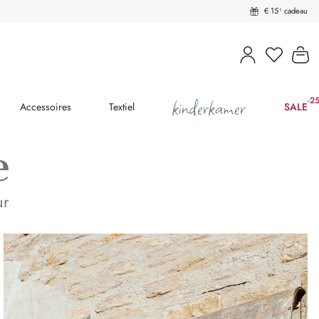
€ 15¹ cadeau
U heeft 
Wi
kinderkamer
-2
(25
Accessoires
Textiel
SALE
e
ur