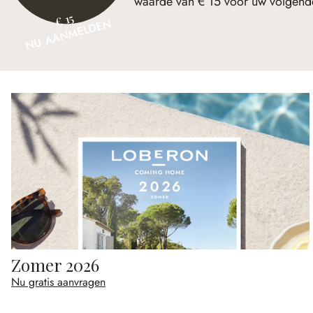
waarde van € 15 voor uw volgende
€ 15
NU AANMELDEN
Zomer 2026
Nu gratis aanvragen