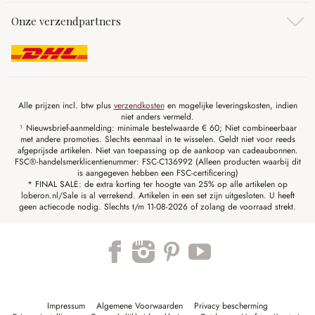
Onze verzendpartners
Alle prijzen incl. btw plus
verzendkosten
en mogelijke leveringskosten, indien
niet anders vermeld.
¹ Nieuwsbrief-aanmelding: minimale bestelwaarde € 60; Niet combineerbaar
met andere promoties. Slechts eenmaal in te wisselen. Geldt niet voor reeds
afgeprijsde artikelen. Niet van toepassing op de aankoop van cadeaubonnen.
FSC®-handelsmerklicentienummer: FSC-C136992 (Alleen producten waarbij dit
is aangegeven hebben een FSC-certificering)
* FINAL SALE: de extra korting ter hoogte van 25% op alle artikelen op
loberon.nl/Sale is al verrekend. Artikelen in een set zijn uitgesloten. U heeft
geen actiecode nodig. Slechts t/m 11-08-2026 of zolang de voorraad strekt.
Impressum
Algemene Voorwaarden
Privacy bescherming