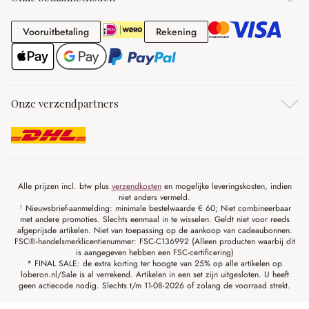
Vooruitbetaling
Rekening
Vooruitbetaling
Rekening
Onze verzendpartners
Alle prijzen incl. btw plus
verzendkosten
en mogelijke leveringskosten, indien
niet anders vermeld.
¹ Nieuwsbrief-aanmelding: minimale bestelwaarde € 60; Niet combineerbaar
met andere promoties. Slechts eenmaal in te wisselen. Geldt niet voor reeds
afgeprijsde artikelen. Niet van toepassing op de aankoop van cadeaubonnen.
FSC®-handelsmerklicentienummer: FSC-C136992 (Alleen producten waarbij dit
is aangegeven hebben een FSC-certificering)
* FINAL SALE: de extra korting ter hoogte van 25% op alle artikelen op
loberon.nl/Sale is al verrekend. Artikelen in een set zijn uitgesloten. U heeft
geen actiecode nodig. Slechts t/m 11-08-2026 of zolang de voorraad strekt.