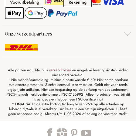
Vooruitbetaling
Rekening
Vooruitbetaling
Rekening
Onze verzendpartners
Alle prijzen incl. btw plus
verzendkosten
en mogelijke leveringskosten, indien
niet anders vermeld.
¹ Nieuwsbrief-aanmelding: minimale bestelwaarde € 60; Niet combineerbaar
met andere promoties. Slechts eenmaal in te wisselen. Geldt niet voor reeds
afgeprijsde artikelen. Niet van toepassing op de aankoop van cadeaubonnen.
FSC®-handelsmerklicentienummer: FSC-C136992 (Alleen producten waarbij dit
is aangegeven hebben een FSC-certificering)
* FINAL SALE: de extra korting ter hoogte van 25% op alle artikelen op
loberon.nl/Sale is al verrekend. Artikelen in een set zijn uitgesloten. U heeft
geen actiecode nodig. Slechts t/m 11-08-2026 of zolang de voorraad strekt.