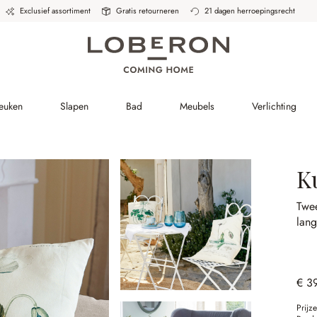
Exclusief assortiment
Gratis retourneren
21 dagen herroepingsrecht
Keuken
Slapen
Bad
Meubels
Verlichting
K
Twee
lan
€ 3
Prijz