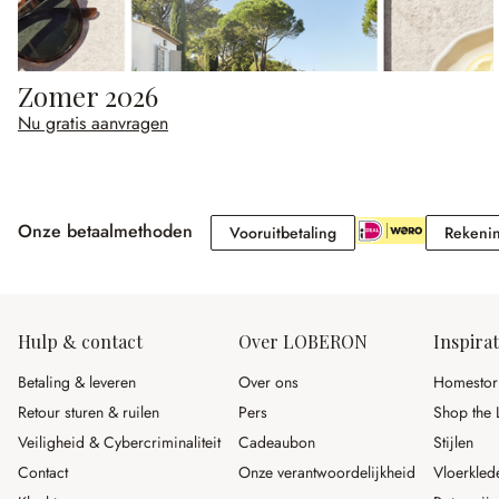
Zomer 2026
Nu gratis aanvragen
Onze betaalmethoden
Vooruitbetaling
Vooruitbetaling
Rekeni
Hulp & contact
Over LOBERON
Inspirat
Betaling & leveren
Over ons
Homestor
Retour sturen & ruilen
Pers
Shop the 
Veiligheid & Cybercriminaliteit
Cadeaubon
Stijlen
Contact
Onze verantwoordelijkheid
Vloerkled