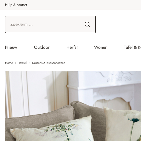
Hulp & contact
r de hoofdinhoud
Ga naar zoeken
Ga naar de hoofdnavigatie
Nieuw
Outdoor
Herfst
Wonen
Tafel & 
Home
Textiel
Kussens & Kussenhoezen