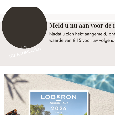
Meld u nu aan voor de 
Nadat u zich hebt aangemeld, ont
waarde van € 15 voor uw volgende
€ 15
NU AANMELDEN