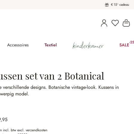
€ 15¹ cadeau
U heeft 
Wi
kinderkamer
-2
(2
Accessoires
Textiel
SALE
ussen set van 2 Botanical
 verschillende designs.
Botanische vintage-look.
Kussens in
gwerpig model.
9,95
en incl. btw excl. verzendkosten