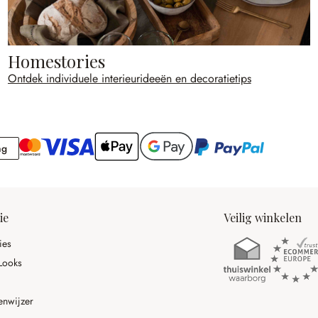
Homestories
Ontdek individuele interieurideeën en decoratietips
Rekening
ng
ie
Veilig winkelen
ies
Looks
enwijzer