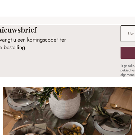
nieuwsbrief
E-maila
vangt u een kortingscode¹ ter
 bestelling.
Ik ga akk
gebied va
algemene 