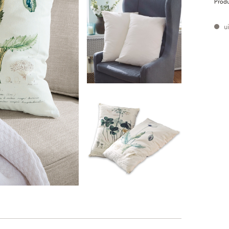
Prod
ui