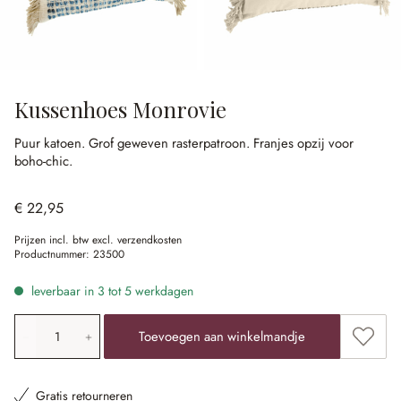
Kussenhoes Monrovie
Puur katoen.
Grof geweven rasterpatroon.
Franjes opzij voor
boho-chic.
€ 22,95
Prijzen incl. btw excl. verzendkosten
Productnummer:
23500
leverbaar in 3 tot 5 werkdagen
Producthoeveelheid: voer de gewenste waarde in of gebr
Toevoe
Toevoegen aan winkelmandje
Gratis retourneren