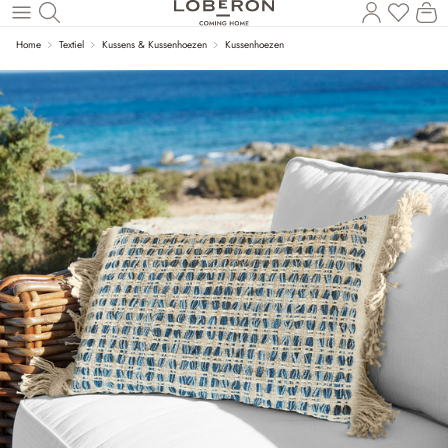
U heef
Wi
Naar de hoofdinhoud
Home
Textiel
Kussens & Kussenhoezen
Kussenhoezen