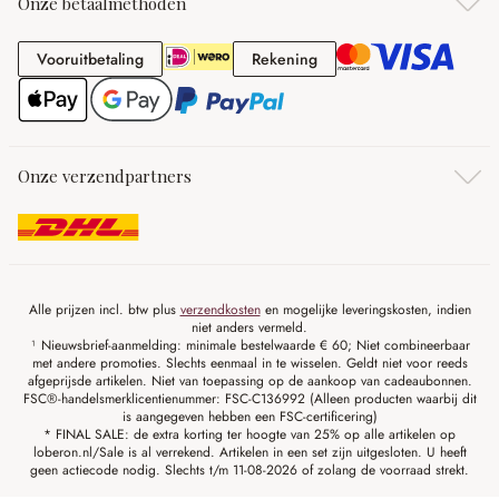
Onze betaalmethoden
Vooruitbetaling
Rekening
Vooruitbetaling
Rekening
Onze verzendpartners
Alle prijzen incl. btw plus
verzendkosten
en mogelijke leveringskosten, indien
niet anders vermeld.
¹ Nieuwsbrief-aanmelding: minimale bestelwaarde € 60; Niet combineerbaar
met andere promoties. Slechts eenmaal in te wisselen. Geldt niet voor reeds
afgeprijsde artikelen. Niet van toepassing op de aankoop van cadeaubonnen.
FSC®-handelsmerklicentienummer: FSC-C136992 (Alleen producten waarbij dit
is aangegeven hebben een FSC-certificering)
* FINAL SALE: de extra korting ter hoogte van 25% op alle artikelen op
loberon.nl/Sale is al verrekend. Artikelen in een set zijn uitgesloten. U heeft
geen actiecode nodig. Slechts t/m 11-08-2026 of zolang de voorraad strekt.