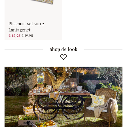
Placemat set van 2
Lantagenet
€ 12,95
€ 19,95
(35.09% gespart)
Shop de look