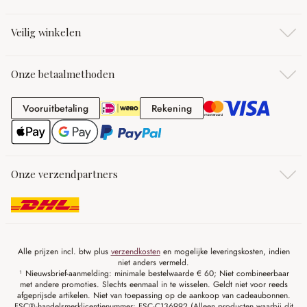
Veilig winkelen
Onze betaalmethoden
Vooruitbetaling
Rekening
Vooruitbetaling
Rekening
Onze verzendpartners
Alle prijzen incl. btw plus
verzendkosten
en mogelijke leveringskosten, indien
niet anders vermeld.
¹ Nieuwsbrief-aanmelding: minimale bestelwaarde € 60; Niet combineerbaar
met andere promoties. Slechts eenmaal in te wisselen. Geldt niet voor reeds
afgeprijsde artikelen. Niet van toepassing op de aankoop van cadeaubonnen.
FSC®-handelsmerklicentienummer: FSC-C136992 (Alleen producten waarbij dit