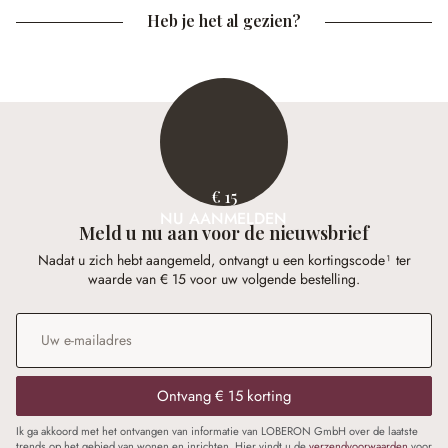
Heb je het al gezien?
€ 15
NU AANMELDEN
Meld u nu aan voor de nieuwsbrief
Nadat u zich hebt aangemeld, ontvangt u een kortingscode¹ ter
waarde van € 15 voor uw volgende bestelling.
E-mailadres
*
Ontvang € 15 korting
Ik ga akkoord met het ontvangen van informatie van LOBERON GmbH over de laatste
trends op het gebied van wonen en inrichten. Hier vindt u de
verzendvoorwaarden
voor