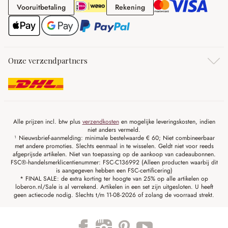
Vooruitbetaling
Rekening
Vooruitbetaling
Rekening
Onze verzendpartners
Alle prijzen incl. btw plus
verzendkosten
en mogelijke leveringskosten, indien
niet anders vermeld.
¹ Nieuwsbrief-aanmelding: minimale bestelwaarde € 60; Niet combineerbaar
met andere promoties. Slechts eenmaal in te wisselen. Geldt niet voor reeds
afgeprijsde artikelen. Niet van toepassing op de aankoop van cadeaubonnen.
FSC®-handelsmerklicentienummer: FSC-C136992 (Alleen producten waarbij dit
is aangegeven hebben een FSC-certificering)
* FINAL SALE: de extra korting ter hoogte van 25% op alle artikelen op
loberon.nl/Sale is al verrekend. Artikelen in een set zijn uitgesloten. U heeft
geen actiecode nodig. Slechts t/m 11-08-2026 of zolang de voorraad strekt.