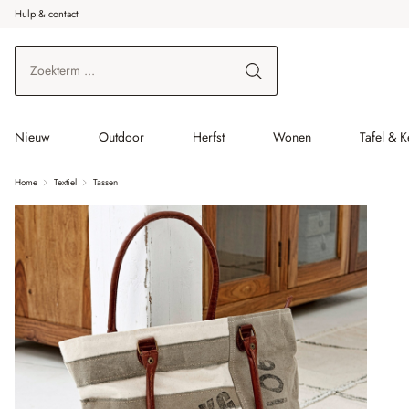
Hulp & contact
r de hoofdinhoud
Ga naar zoeken
Ga naar de hoofdnavigatie
Nieuw
Outdoor
Herfst
Wonen
Tafel & 
Home
Textiel
Tassen