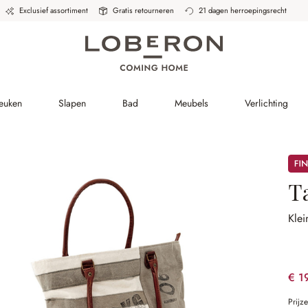
Exclusief assortiment
Gratis retourneren
21 dagen herroepingsrecht
Keuken
Slapen
Bad
Meubels
Verlichting
Sale
Ta
Klei
€ 1
Prijz