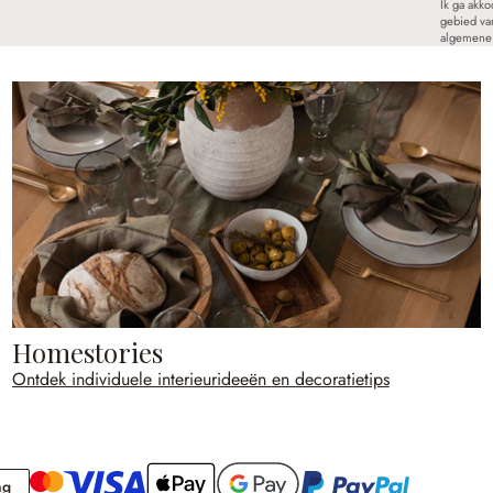
Ik ga akk
gebied va
algemene 
Homestories
Ontdek individuele interieurideeën en decoratietips
Rekening
ng