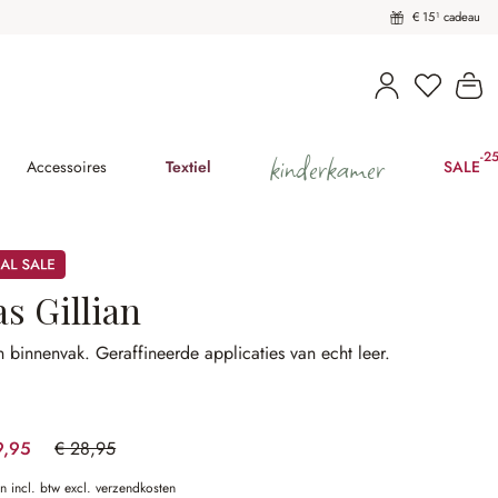
€ 15¹ cadeau
U heeft 
Wi
kinderkamer
-2
(2
Accessoires
Textiel
SALE
s Gillian
n binnenvak.
Geraffineerde applicaties van echt leer.
9,95
€ 28,95
(31.09% gespart)
en incl. btw excl. verzendkosten