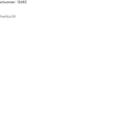
uctnummer:
12682
tverkocht