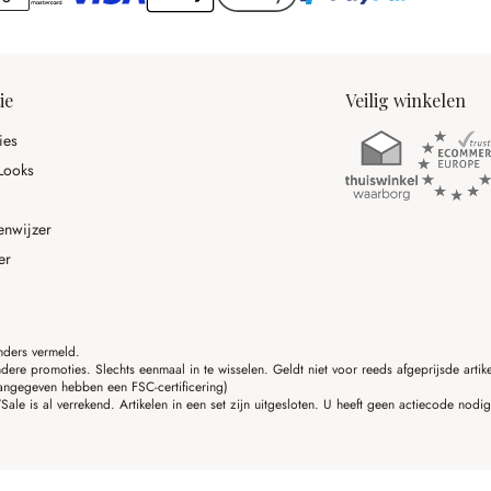
ie
Veilig winkelen
ies
Looks
enwijzer
er
anders vermeld.
ere promoties. Slechts eenmaal in te wisselen. Geldt niet voor reeds afgeprijsde art
angegeven hebben een FSC-certificering)
ale is al verrekend. Artikelen in een set zijn uitgesloten. U heeft geen actiecode nodi