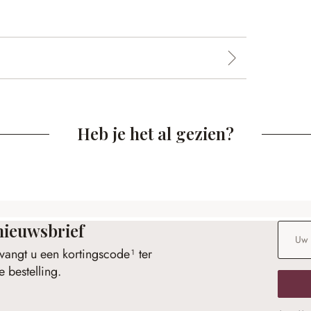
Heb je het al gezien?
nieuwsbrief
E-maila
vangt u een kortingscode¹ ter
 bestelling.