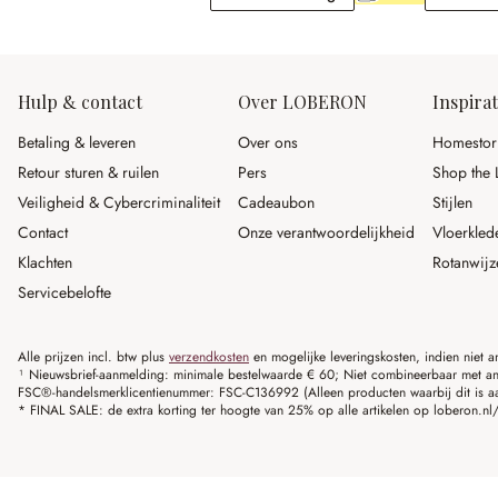
Hulp & contact
Over LOBERON
Inspirat
Betaling & leveren
Over ons
Homestor
Retour sturen & ruilen
Pers
Shop the 
Veiligheid & Cybercriminaliteit
Cadeaubon
Stijlen
Contact
Onze verantwoordelijkheid
Vloerkled
Klachten
Rotanwijz
Servicebelofte
Alle prijzen incl. btw plus
verzendkosten
en mogelijke leveringskosten, indien niet 
¹ Nieuwsbrief-aanmelding: minimale bestelwaarde € 60; Niet combineerbaar met and
FSC®-handelsmerklicentienummer: FSC-C136992 (Alleen producten waarbij dit is a
* FINAL SALE: de extra korting ter hoogte van 25% op alle artikelen op loberon.nl/S