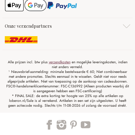
Onze verzendpartners
Alle prijzen incl. btw plus
verzendkosten
en mogelijke leveringskosten, indien
niet anders vermeld.
¹ Nieuwsbrief-aanmelding: minimale bestelwaarde € 60; Niet combineerbaar
met andere promoties. Slechts eenmaal in te wisselen. Geldt niet voor reeds
afgeprijsde artikelen. Niet van toepassing op de aankoop van cadeaubonnen.
FSC®-handelsmerklicentienummer: FSC-C136992 (Alleen producten waarbij dit
is aangegeven hebben een FSC-certificering)
* FINAL SALE: de extra korting ter hoogte van 25% op alle artikelen op
loberon.nl/Sale is al verrekend. Artikelen in een set zijn uitgesloten. U heeft
geen actiecode nodig. Slechts t/m 11-08-2026 of zolang de voorraad strekt.