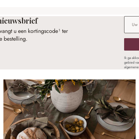
nieuwsbrief
E-maila
vangt u een kortingscode¹ ter
 bestelling.
Ik ga akk
gebied va
algemene 