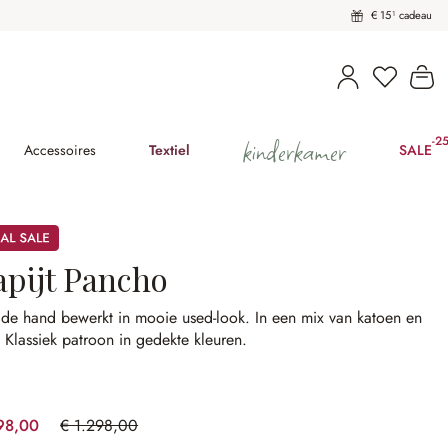
€ 15¹ cadeau
U heeft 
Wi
kinderkamer
-2
(2
Accessoires
Textiel
SALE
apijt Pancho
 de hand bewerkt in mooie used-look.
In een mix van katoen en
.
Klassiek patroon in gedekte kleuren.
98,00
€ 1.298,00
(30.82% gespart)