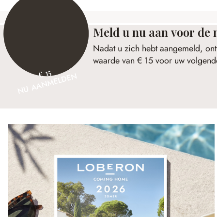
Meld u nu aan voor de 
Nadat u zich hebt aangemeld, ont
waarde van € 15 voor uw volgende
€ 15
NU AANMELDEN