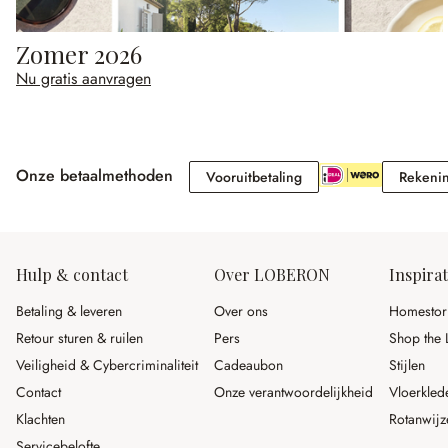
Zomer 2026
Nu gratis aanvragen
Onze betaalmethoden
Vooruitbetaling
Vooruitbetaling
Rekeni
Hulp & contact
Over LOBERON
Inspirat
Betaling & leveren
Over ons
Homestor
Retour sturen & ruilen
Pers
Shop the 
Veiligheid & Cybercriminaliteit
Cadeaubon
Stijlen
Contact
Onze verantwoordelijkheid
Vloerkled
Klachten
Rotanwijz
Servicebelofte