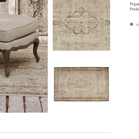
Prijz
Prod
ui