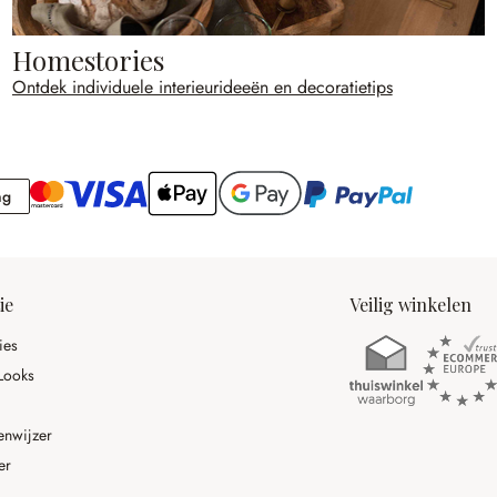
Homestories
Ontdek individuele interieurideeën en decoratietips
Rekening
ng
ie
Veilig winkelen
ies
Looks
enwijzer
er