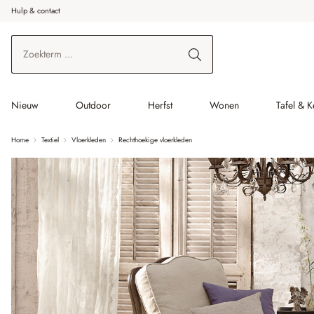
Hulp & contact
r de hoofdinhoud
Ga naar zoeken
Ga naar de hoofdnavigatie
Nieuw
Outdoor
Herfst
Wonen
Tafel & 
Home
Textiel
Vloerkleden
Rechthoekige vloerkleden