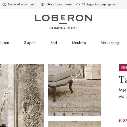
Exclusief assortiment
Gratis retourneren
21 dagen herroepingsrecht
Keuken
Slapen
Bad
Meubels
Verlichting
Sale
T
Met
wol
€ 8