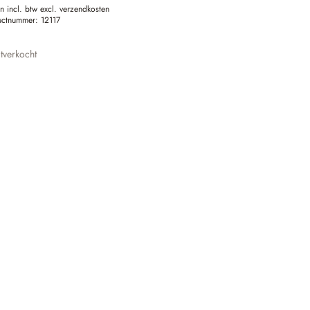
en incl. btw excl. verzendkosten
uctnummer:
12117
tverkocht