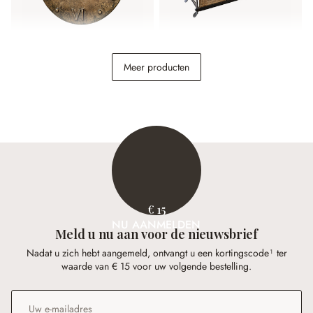
Klok Kaleens
Organizer Lasse
Meer producten
€ 64,95
€ 36,95
€ 15
NU AANMELDEN
Meld u nu aan voor de nieuwsbrief
Nadat u zich hebt aangemeld, ontvangt u een kortingscode¹ ter
waarde van € 15 voor uw volgende bestelling.
E-mailadres
*