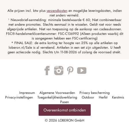
Alle prijzen incl. btw plus
verzendkosten
en mogelijke leveringskosten, indien
niet anders vermeld.
¹ Nieuwsbrief-aanmelding: minimale bestelwaarde € 60; Niet combineerbaar
met andere promoties. Slechts eenmaal in te wisselen. Geldt niet voor reeds
afgeprijsde artikelen. Niet van toepassing op de aankoop van cadeaubonnen.
FSC®-handelsmerklicentienummer: FSC-C136992 (Alleen producten waarbij dit
is aangegeven hebben een FSC-certificering)
* FINAL SALE: de extra korting ter hoogte van 25% op alle artikelen op
loberon.nl/Sale is al verrekend. Artikelen in een set zijn uitgesloten. U heeft
geen actiecode nodig. Slechts t/m 11-08-2026 of zolang de voorraad strekt.
Impressum
Algemene Voorwaarden
Privacy bescherming
Privacy-instellingen
Toegankelijkheidsverklaring
Outdoor
Herfst
Kerstmis
Pasen
Overeenkomst ontbinden
© 2026 LOBERON GmbH