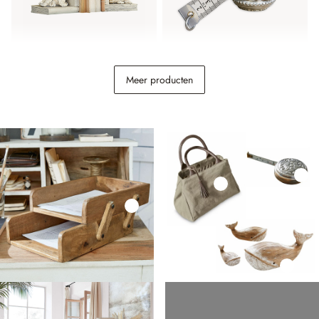
Boekensteun set van 2
Meetlint Mètre
Meer producten
Yrene
€ 29,95
€ 16,95