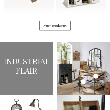
Boekenlegger Hallie
Organizer Levin
Meer producten
€ 9,95
€ 98,95
INDUSTRIAL
FLAIR