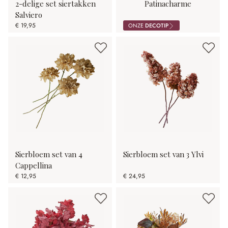
2-delige set siertakken
Patinacharme
Salviero
€ 19,95
ONZE
DECOTIP
Sierbloem set van 4
Sierbloem set van 3 Ylvi
Cappellina
€ 12,95
€ 24,95