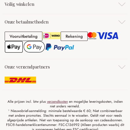
Veilig winkelen
Onze betaalmethoden
Vooruitbetaling
Rekening
Vooruitbetaling
Rekening
Onze verzendpartners
Alle prijzen incl. btw plus
verzendkosten
en mogelijke leveringskosten, indien
niet anders vermeld.
¹ Nieuwsbrief-aanmelding: minimale bestelwaarde € 60; Niet combineerbaar
met andere promoties. Slechts eenmaal in te wisselen. Geldt niet voor reeds
afgeprijsde artikelen. Niet van toepassing op de aankoop van cadeaubonnen.
FSC®-handelsmerklicentienummer: FSC-C136992 (Alleen producten waarbij dit
is aangegeven hebben een FSC-certificering)