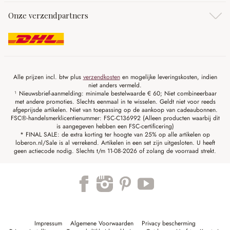
Onze verzendpartners
Alle prijzen incl. btw plus
verzendkosten
en mogelijke leveringskosten, indien
niet anders vermeld.
¹ Nieuwsbrief-aanmelding: minimale bestelwaarde € 60; Niet combineerbaar
met andere promoties. Slechts eenmaal in te wisselen. Geldt niet voor reeds
afgeprijsde artikelen. Niet van toepassing op de aankoop van cadeaubonnen.
FSC®-handelsmerklicentienummer: FSC-C136992 (Alleen producten waarbij dit
is aangegeven hebben een FSC-certificering)
* FINAL SALE: de extra korting ter hoogte van 25% op alle artikelen op
loberon.nl/Sale is al verrekend. Artikelen in een set zijn uitgesloten. U heeft
geen actiecode nodig. Slechts t/m 11-08-2026 of zolang de voorraad strekt.
Impressum
Algemene Voorwaarden
Privacy bescherming