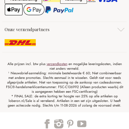
Onze verzendpartners
Alle prijzen incl. btw plus
verzendkosten
en mogelijke leveringskosten, indien
niet anders vermeld.
¹ Nieuwsbrief-aanmelding: minimale bestelwaarde € 60; Niet combineerbaar
met andere promoties. Slechts eenmaal in te wisselen. Geldt niet voor reeds
afgeprijsde artikelen. Niet van toepassing op de aankoop van cadeaubonnen.
FSC®-handelsmerklicentienummer: FSC-C136992 (Alleen producten waarbij dit
is aangegeven hebben een FSC-certificering)
* FINAL SALE: de extra korting ter hoogte van 25% op alle artikelen op
loberon.nl/Sale is al verrekend. Artikelen in een set zijn uitgesloten. U heeft
geen actiecode nodig. Slechts t/m 11-08-2026 of zolang de voorraad strekt.