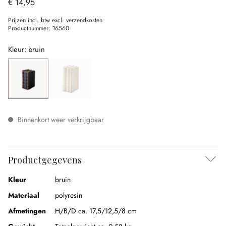
€ 14,95
Prijzen incl. btw excl. verzendkosten
Productnummer:
16560
Kleur: bruin
bruin
crème
(Deze optie is momenteel niet beschikbaar.)
Binnenkort weer verkrijgbaar
Productgegevens
Kleur
bruin
Materiaal
polyresin
Afmetingen
H/B/D ca. 17,5/12,5/8 cm