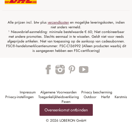
Alle prijzen incl. btw plus
verzendkosten
en mogelijke leveringskosten, indien
niet anders vermeld.
¹ Nieuwsbrief-aanmelding: minimale bestelwaarde € 60; Niet combineerbaar
met andere promoties. Slechts eenmaal in te wisselen. Geldt niet voor reeds
afgeprijsde artikelen. Niet van toepassing op de aankoop van cadeaubonnen.
FSC®-handelsmerklicentienummer: FSC-C136992 (Alleen producten waarbij dit
is aangegeven hebben een FSC-certificering)
Impressum
Algemene Voorwaarden
Privacy bescherming
Privacy-instellingen
Toegankelijkheidsverklaring
Outdoor
Herfst
Kerstmis
Pasen
Overeenkomst ontbinden
© 2026 LOBERON GmbH