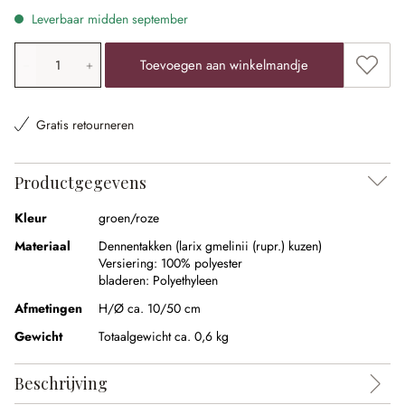
Leverbaar midden september
Producthoeveelheid: voer de gewenste waarde in of gebr
Toevoe
Toevoegen aan winkelmandje
Gratis retourneren
Productgegevens
Kleur
groen/roze
Materiaal
Dennentakken (larix gmelinii (rupr.) kuzen)
Versiering:
100% polyester
bladeren:
Polyethyleen
Afmetingen
H/Ø ca. 10/50 cm
Gewicht
Totaalgewicht ca. 0,6 kg
Beschrijving