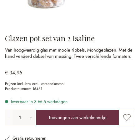
Glazen pot set van 2 Isaline
Van hoogwaardig glas met mooie ribbels.
Mondgeblazen.
Met de
hand versierd deksel van messing.
Twee verschillende formaten.
€ 34,95
Prijzen incl. btw excl. verzendkosten
Productnummer:
15461
leverbaar in 3 tot 5 werkdagen
Producthoeveelheid: voer de gewenste waarde in of gebr
Toevoe
Toevoegen aan winkelmandje
Gratis retourneren