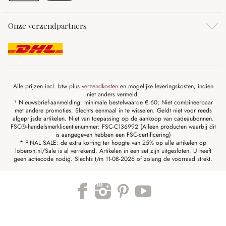
Onze verzendpartners
Alle prijzen incl. btw plus
verzendkosten
en mogelijke leveringskosten, indien
niet anders vermeld.
¹ Nieuwsbrief-aanmelding: minimale bestelwaarde € 60; Niet combineerbaar
met andere promoties. Slechts eenmaal in te wisselen. Geldt niet voor reeds
afgeprijsde artikelen. Niet van toepassing op de aankoop van cadeaubonnen.
FSC®-handelsmerklicentienummer: FSC-C136992 (Alleen producten waarbij dit
is aangegeven hebben een FSC-certificering)
* FINAL SALE: de extra korting ter hoogte van 25% op alle artikelen op
loberon.nl/Sale is al verrekend. Artikelen in een set zijn uitgesloten. U heeft
geen actiecode nodig. Slechts t/m 11-08-2026 of zolang de voorraad strekt.