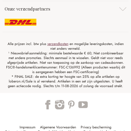
Onze verzendpartners
Alle prijzen incl. btw plus
verzendkosten
en mogelijke leveringskosten, indien
niet anders vermeld.
¹ Nieuwsbrief-aanmelding: minimale bestelwaarde € 60; Niet combineerbaar
met andere promoties. Slechts eenmaal in te wisselen. Geldt niet voor reeds
afgeprijsde artikelen. Niet van toepassing op de aankoop van cadeaubonnen.
FSC®-handelsmerklicentienummer: FSC-C136992 (Alleen producten waarbij dit
is aangegeven hebben een FSC-certificering)
* FINAL SALE: de extra korting ter hoogte van 25% op alle artikelen op
loberon.nl/Sale is al verrekend. Artikelen in een set zijn uitgesloten. U heeft
geen actiecode nodig. Slechts t/m 11-08-2026 of zolang de voorraad strekt.
Impressum
Algemene Voorwaarden
Privacy bescherming