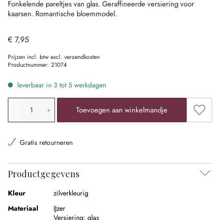
Fonkelende pareltjes van glas.
Geraffineerde versiering voor
kaarsen.
Romantische bloemmodel.
€ 7,95
Prijzen incl. btw excl. verzendkosten
Productnummer:
21074
leverbaar in 3 tot 5 werkdagen
Producthoeveelheid: voer de gewenste waarde in of gebr
Toevoe
Toevoegen aan winkelmandje
Gratis retourneren
Productgegevens
Kleur
zilverkleurig
Materiaal
IJzer
Versiering:
glas