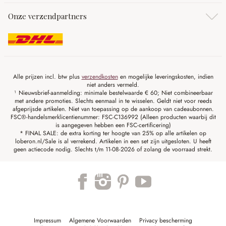
Onze verzendpartners
Alle prijzen incl. btw plus
verzendkosten
en mogelijke leveringskosten, indien
niet anders vermeld.
¹ Nieuwsbrief-aanmelding: minimale bestelwaarde € 60; Niet combineerbaar
met andere promoties. Slechts eenmaal in te wisselen. Geldt niet voor reeds
afgeprijsde artikelen. Niet van toepassing op de aankoop van cadeaubonnen.
FSC®-handelsmerklicentienummer: FSC-C136992 (Alleen producten waarbij dit
is aangegeven hebben een FSC-certificering)
* FINAL SALE: de extra korting ter hoogte van 25% op alle artikelen op
loberon.nl/Sale is al verrekend. Artikelen in een set zijn uitgesloten. U heeft
geen actiecode nodig. Slechts t/m 11-08-2026 of zolang de voorraad strekt.
Impressum
Algemene Voorwaarden
Privacy bescherming