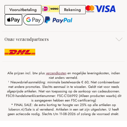
Vooruitbetaling
Rekening
Vooruitbetaling
Rekening
Onze verzendpartners
Alle prijzen incl. btw plus
verzendkosten
en mogelijke leveringskosten, indien
niet anders vermeld.
¹ Nieuwsbrief-aanmelding: minimale bestelwaarde € 60; Niet combineerbaar
met andere promoties. Slechts eenmaal in te wisselen. Geldt niet voor reeds
afgeprijsde artikelen. Niet van toepassing op de aankoop van cadeaubonnen.
FSC®-handelsmerklicentienummer: FSC-C136992 (Alleen producten waarbij dit
is aangegeven hebben een FSC-certificering)
* FINAL SALE: de extra korting ter hoogte van 25% op alle artikelen op
loberon.nl/Sale is al verrekend. Artikelen in een set zijn uitgesloten. U heeft
geen actiecode nodig. Slechts t/m 11-08-2026 of zolang de voorraad strekt.