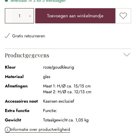
leverbaar in 3 tot 5 werkdagen
Producthoeveelheid: voer de gewenste waarde in of gebr
Toevoe
Toevoegen aan winkelmandje
Gratis retourneren
Productgegevens
Kleur
roze/goudkleurig
Materiaal
glas
Afmetingen
Maat 1:
H/Ø ca. 15/15 cm
Maat 2:
H/Ø ca. 12/13 cm
Accessoires noot
Kaarsen exclusief
Extra functie
Functie:
Gewicht
Totaalgewicht ca. 1,05 kg
Informatie over productveiligheid