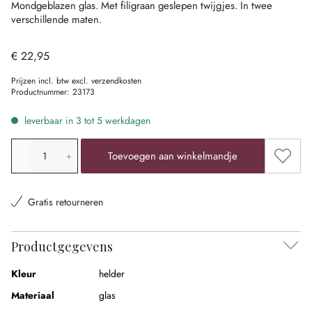
Mondgeblazen glas.
Met filigraan geslepen twijgjes.
In twee
verschillende maten.
€ 22,95
Prijzen incl. btw excl. verzendkosten
Productnummer:
23173
leverbaar in 3 tot 5 werkdagen
Producthoeveelheid: voer de gewenste waarde in of gebr
Toevoe
Toevoegen aan winkelmandje
Gratis retourneren
Productgegevens
Kleur
helder
Materiaal
glas