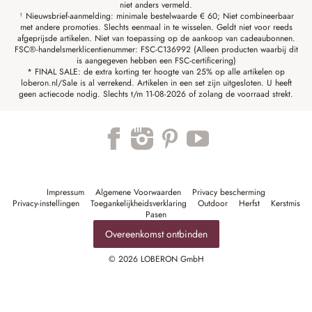
niet anders vermeld.
¹ Nieuwsbrief-aanmelding: minimale bestelwaarde € 60; Niet combineerbaar
met andere promoties. Slechts eenmaal in te wisselen. Geldt niet voor reeds
afgeprijsde artikelen. Niet van toepassing op de aankoop van cadeaubonnen.
FSC®-handelsmerklicentienummer: FSC-C136992 (Alleen producten waarbij dit
is aangegeven hebben een FSC-certificering)
* FINAL SALE: de extra korting ter hoogte van 25% op alle artikelen op
loberon.nl/Sale is al verrekend. Artikelen in een set zijn uitgesloten. U heeft
geen actiecode nodig. Slechts t/m 11-08-2026 of zolang de voorraad strekt.
Impressum
Algemene Voorwaarden
Privacy bescherming
Privacy-instellingen
Toegankelijkheidsverklaring
Outdoor
Herfst
Kerstmis
Pasen
Overeenkomst ontbinden
© 2026 LOBERON GmbH