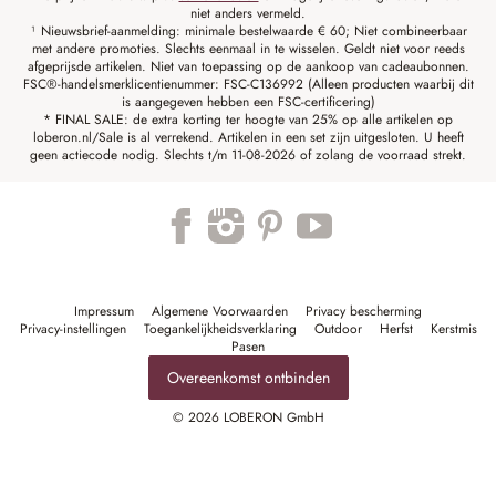
niet anders vermeld.
¹ Nieuwsbrief-aanmelding: minimale bestelwaarde € 60; Niet combineerbaar
met andere promoties. Slechts eenmaal in te wisselen. Geldt niet voor reeds
afgeprijsde artikelen. Niet van toepassing op de aankoop van cadeaubonnen.
FSC®-handelsmerklicentienummer: FSC-C136992 (Alleen producten waarbij dit
is aangegeven hebben een FSC-certificering)
* FINAL SALE: de extra korting ter hoogte van 25% op alle artikelen op
loberon.nl/Sale is al verrekend. Artikelen in een set zijn uitgesloten. U heeft
geen actiecode nodig. Slechts t/m 11-08-2026 of zolang de voorraad strekt.
Impressum
Algemene Voorwaarden
Privacy bescherming
Privacy-instellingen
Toegankelijkheidsverklaring
Outdoor
Herfst
Kerstmis
Pasen
Overeenkomst ontbinden
© 2026 LOBERON GmbH