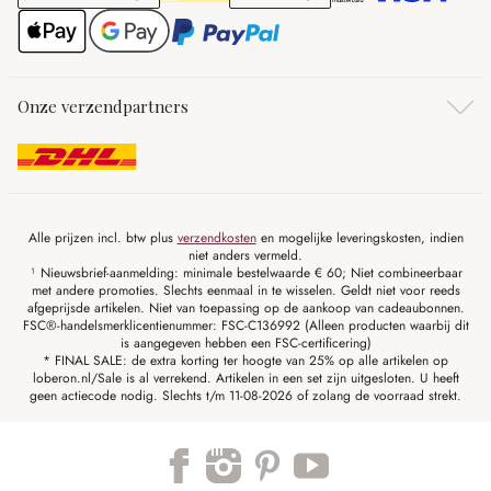
Onze verzendpartners
Alle prijzen incl. btw plus
verzendkosten
en mogelijke leveringskosten, indien
niet anders vermeld.
¹ Nieuwsbrief-aanmelding: minimale bestelwaarde € 60; Niet combineerbaar
met andere promoties. Slechts eenmaal in te wisselen. Geldt niet voor reeds
afgeprijsde artikelen. Niet van toepassing op de aankoop van cadeaubonnen.
FSC®-handelsmerklicentienummer: FSC-C136992 (Alleen producten waarbij dit
is aangegeven hebben een FSC-certificering)
* FINAL SALE: de extra korting ter hoogte van 25% op alle artikelen op
loberon.nl/Sale is al verrekend. Artikelen in een set zijn uitgesloten. U heeft
geen actiecode nodig. Slechts t/m 11-08-2026 of zolang de voorraad strekt.