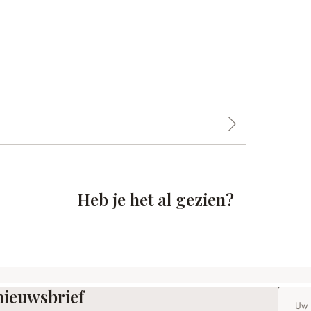
Heb je het al gezien?
nieuwsbrief
E-maila