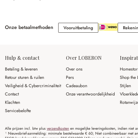
Onze betaalmethoden
Vooruitbetaling
Vooruitbetaling
Rekeni
Hulp & contact
Over LOBERON
Inspirat
Betaling & leveren
Over ons
Homestor
Retour sturen & ruilen
Pers
Shop the 
Veiligheid & Cybercriminaliteit
Cadeaubon
Stijlen
Contact
Onze verantwoordelijkheid
Vloerkled
Klachten
Rotanwijz
Servicebelofte
Alle prijzen incl. btw plus
verzendkosten
en mogelijke leveringskosten, indien niet 
¹ Nieuwsbrief-aanmelding: minimale bestelwaarde € 60; Niet combineerbaar met and