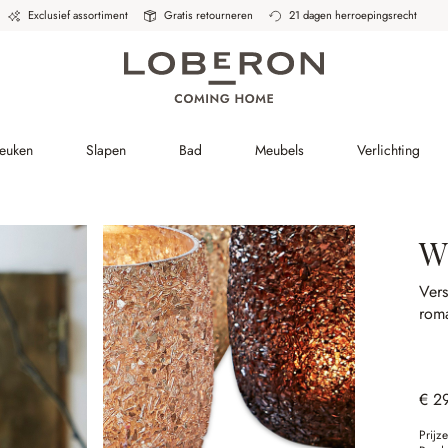
Exclusief assortiment
Gratis retourneren
21 dagen herroepingsrecht
Keuken
Slapen
Bad
Meubels
Verlichting
W
Vers
rom
€ 2
Prijz