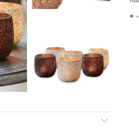
Prod
ui