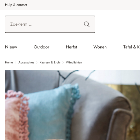
Hulp & contact
r de hoofdinhoud
Ga naar zoeken
Ga naar de hoofdnavigatie
Nieuw
Outdoor
Herfst
Wonen
Tafel & 
Home
Accessoires
Kaarsen & Licht
Windlichten