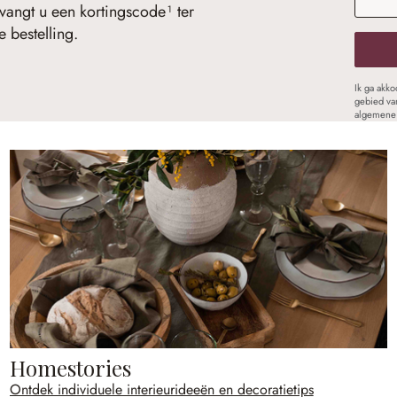
vangt u een kortingscode¹ ter
 bestelling.
Ik ga akk
gebied va
algemene 
Homestories
Ontdek individuele interieurideeën en decoratietips