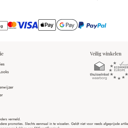
Rekening
ng
ie
Veilig winkelen
ies
Looks
enwijzer
er
anders vermeld.
ere promoties. Slechts eenmaal in te wisselen. Geldt niet voor reeds afgeprijsde art