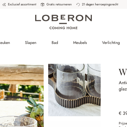
Exclusief assortiment
Gratis retourneren
21 dagen herroepingsrecht
Keuken
Slapen
Bad
Meubels
Verlichting
W
Ant
glaz
€ 3
Prijz