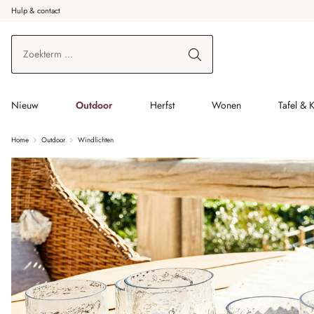
Hulp & contact
r de hoofdinhoud
Ga naar zoeken
Ga naar de hoofdnavigatie
Nieuw
Outdoor
Herfst
Wonen
Tafel & 
Home
Outdoor
Windlichten