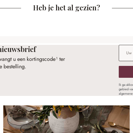
Heb je het al gezien?
nieuwsbrief
E-maila
vangt u een kortingscode¹ ter
 bestelling.
Ik ga akk
gebied va
algemene 