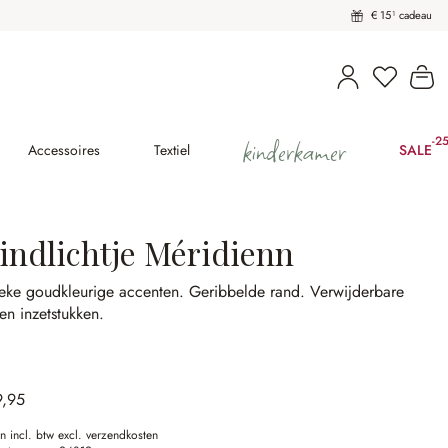
€ 15¹ cadeau
U heeft 
Wi
kinderkamer
-2
(2
Accessoires
Textiel
SALE
indlichtje Méridienn
ieke goudkleurige accenten.
Geribbelde rand.
Verwijderbare
en inzetstukken.
9,95
en incl. btw excl. verzendkosten