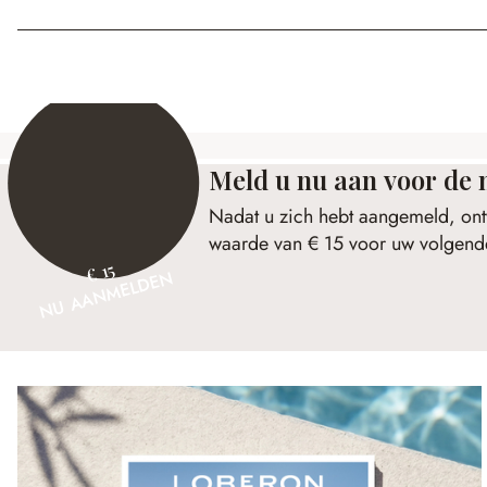
Meld u nu aan voor de 
Nadat u zich hebt aangemeld, ont
waarde van € 15 voor uw volgende
€ 15
NU AANMELDEN