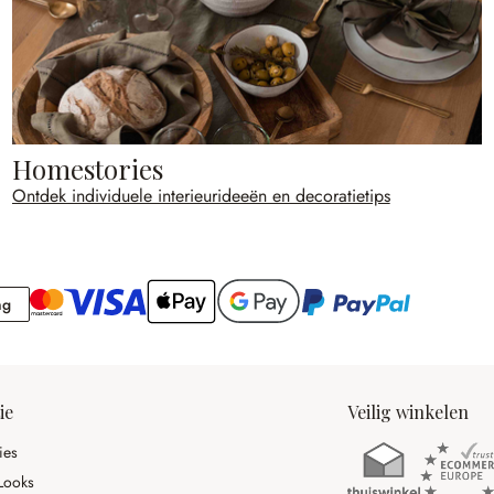
Homestories
Ontdek individuele interieurideeën en decoratietips
Rekening
ng
ie
Veilig winkelen
ies
Looks