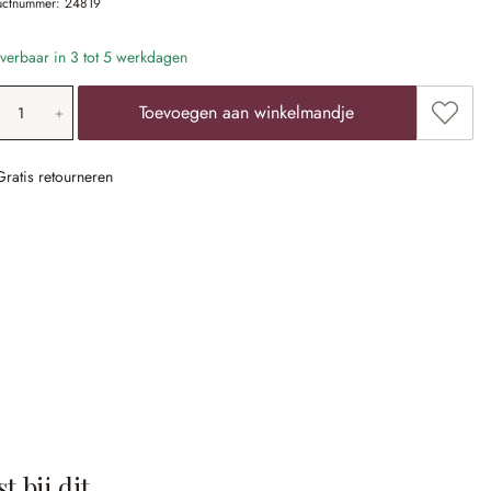
uctnummer:
24819
verbaar in 3 tot 5 werkdagen
oducthoeveelheid: voer de gewenste waarde 
Toevoe
Toevoegen aan winkelmandje
Gratis retourneren
t bij dit