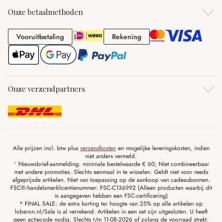
Onze betaalmethoden
Vooruitbetaling
Rekening
Vooruitbetaling
Rekening
Onze verzendpartners
Alle prijzen incl. btw plus
verzendkosten
en mogelijke leveringskosten, indien
niet anders vermeld.
¹ Nieuwsbrief-aanmelding: minimale bestelwaarde € 60; Niet combineerbaar
met andere promoties. Slechts eenmaal in te wisselen. Geldt niet voor reeds
afgeprijsde artikelen. Niet van toepassing op de aankoop van cadeaubonnen.
FSC®-handelsmerklicentienummer: FSC-C136992 (Alleen producten waarbij dit
is aangegeven hebben een FSC-certificering)
* FINAL SALE: de extra korting ter hoogte van 25% op alle artikelen op
loberon.nl/Sale is al verrekend. Artikelen in een set zijn uitgesloten. U heeft
geen actiecode nodig. Slechts t/m 11-08-2026 of zolang de voorraad strekt.