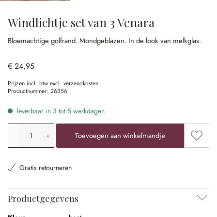
Windlichtje set van 3 Venara
Bloemachtige golfrand.
Mondgeblazen.
In de look van melkglas.
€ 24,95
Prijzen incl. btw excl. verzendkosten
Productnummer:
26356
leverbaar in 3 tot 5 werkdagen
Producthoeveelheid: voer de gewenste waarde in of gebr
Toevoe
Toevoegen aan winkelmandje
Gratis retourneren
Productgegevens