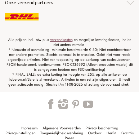
Onze verzendpartners
Alle prijzen incl. btw plus
verzendkosten
en mogelijke leveringskosten, indien
niet anders vermeld.
¹ Nieuwsbrief-aanmelding: minimale bestelwaarde € 60; Niet combineerbaar
met andere promoties. Slechts eenmaal in te wisselen. Geldt niet voor reeds
afgeprijsde artikelen. Niet van toepassing op de aankoop van cadeaubonnen.
FSC®-handelsmerklicentienummer: FSC-C136992 (Alleen producten waarbij dit
is aangegeven hebben een FSC-certificering)
* FINAL SALE: de extra korting ter hoogte van 25% op alle artikelen op
loberon.nl/Sale is al verrekend. Artikelen in een set zijn uitgesloten. U heeft
geen actiecode nodig. Slechts t/m 11-08-2026 of zolang de voorraad strekt.
Impressum
Algemene Voorwaarden
Privacy bescherming
Privacy-instellingen
Toegankelijkheidsverklaring
Outdoor
Herfst
Kerstmis
Pasen